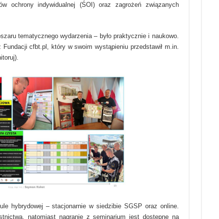
ów ochrony indywidualnej (ŚOI) oraz zagrożeń związanych
szaru tematycznego wydarzenia – było praktycznie i naukowo.
undacji cfbt.pl, który w swoim wystąpieniu przedstawił m.in.
toruj).
le hybrydowej – stacjonarnie w siedzibie SGSP oraz online.
stnictwa, natomiast nagranie z seminarium jest dostępne na