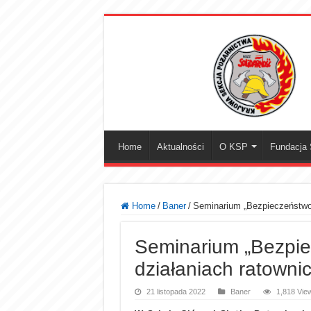
Home
Aktualności
O KSP
Fundacja S
Home
/
Baner
/
Seminarium „Bezpieczeństwo 
Seminarium „Bezpie
działaniach ratowni
21 listopada 2022
Baner
1,818 Vie