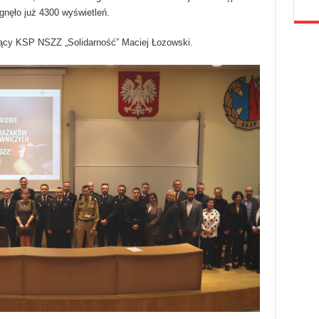
nęło już 4300 wyświetleń.
ący KSP NSZZ „Solidarność” Maciej Łozowski.