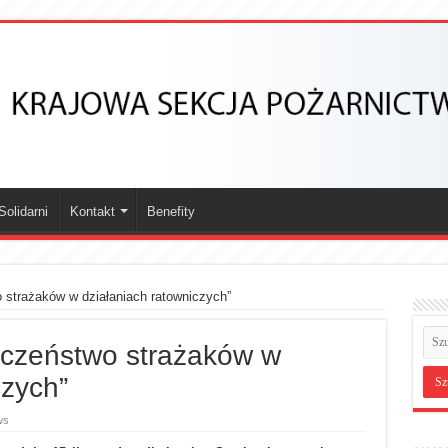
olidarni
Kontakt
Benefity
strażaków w działaniach ratowniczych”
czeństwo strażaków w
czych”
ws