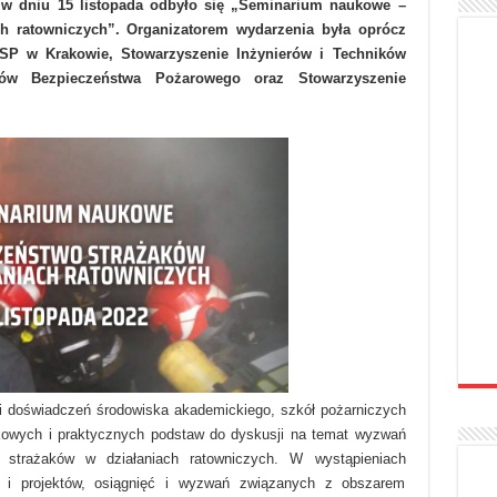
 w dniu 15 listopada odbyło się „Seminarium naukowe –
ch ratowniczych”. Organizatorem wydarzenia była oprócz
SP w Krakowie, Stowarzyszenie Inżynierów i Techników
erów Bezpieczeństwa Pożarowego oraz Stowarzyszenie
i doświadczeń środowiska akademickiego, szkół pożarniczych
kowych i praktycznych podstaw do dyskusji na temat wyzwań
 strażaków w działaniach ratowniczych. W wystąpieniach
 i projektów, osiągnięć i wyzwań związanych z obszarem