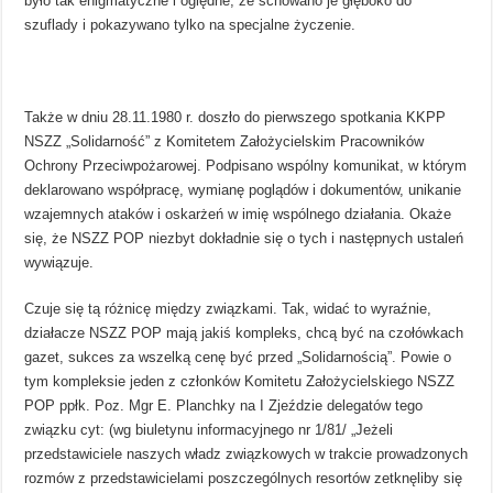
było tak enigmatyczne i oględne, że schowano je głęboko do
szuflady i pokazywano tylko na specjalne życzenie.
Także w dniu 28.11.1980 r. doszło do pierwszego spotkania KKPP
NSZZ „Solidarność” z Komitetem Założycielskim Pracowników
Ochrony Przeciwpożarowej. Podpisano wspólny komunikat, w którym
deklarowano współpracę, wymianę poglądów i dokumentów, unikanie
wzajemnych ataków i oskarżeń w imię wspólnego działania. Okaże
się, że NSZZ POP niezbyt dokładnie się o tych i następnych ustaleń
wywiązuje.
Czuje się tą różnicę między związkami. Tak, widać to wyraźnie,
działacze NSZZ POP mają jakiś kompleks, chcą być na czołówkach
gazet, sukces za wszelką cenę być przed „Solidarnością”. Powie o
tym kompleksie jeden z członków Komitetu Założycielskiego NSZZ
POP ppłk. Poz. Mgr E. Planchky na I Zjeździe delegatów tego
związku cyt: (wg biuletynu informacyjnego nr 1/81/ „Jeżeli
przedstawiciele naszych władz związkowych w trakcie prowadzonych
rozmów z przedstawicielami poszczególnych resortów zetknęliby się