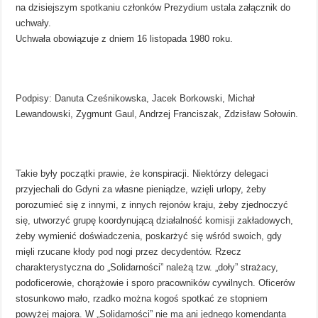
na dzisiejszym spotkaniu członków Prezydium ustala załącznik do
uchwały.
Uchwała obowiązuje z dniem 16 listopada 1980 roku.
Podpisy: Danuta Cześnikowska, Jacek Borkowski, Michał
Lewandowski, Zygmunt Gaul, Andrzej Franciszak, Zdzisław Sołowin.
Takie były początki prawie, że konspiracji. Niektórzy delegaci
przyjechali do Gdyni za własne pieniądze, wzięli urlopy, żeby
porozumieć się z innymi, z innych rejonów kraju, żeby zjednoczyć
się, utworzyć grupę koordynującą działalność komisji zakładowych,
żeby wymienić doświadczenia, poskarżyć się wśród swoich, gdy
mięli rzucane kłody pod nogi przez decydentów. Rzecz
charakterystyczna do „Solidarności” należą tzw. „doły” strażacy,
podoficerowie, chorążowie i sporo pracowników cywilnych. Oficerów
stosunkowo mało, rzadko można kogoś spotkać ze stopniem
powyżej majora. W „Solidarności” nie ma ani jednego komendanta