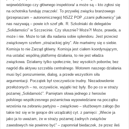
wojewódzkiego czy głównego inspektora/ a może są – kto zgłosi się
na ochotnika funduję znaczek/. To przywilej związku branżowego
(przepraszam – autonomicznego) NSZZ POP „czarni pułkownicy” jak
nas nazywają – powie ich szef płk. R. Szkolniaki do delegatów
„Solidarności” w Szczecinie. Czy słusznie? Może?! Może, prawda, a
może i nie. Może to tak dla nadania sobie splendoru. Jest przecież
związkowym szefem „strażackiej góry”. Ale martwimy się o siebie.
Komisja to nie Zarząd główny. Komisja jest ciałem koordynującym,
ma ustalać wspólną platformę działania, to nie jest władza
związkowa. Działamy tylko społecznie, bez wysokich poborów, bez
nagród dla aktywu szczebla centralnego. Motorem naszego działania
musi być porozumienie, dialog, a przede wszystkim siła
argumentacji. Początek był rzeczywiście trudny. Niezadowolenie
przełożonych – no, oczywiście, wyjątki też były. Bo po co w straży
pożarnej „Solidarność”. Pamiętam słowa jednego z herosów
polskiego współczesnego pożarnictwa wypowiedziane na początku
września na zebraniu partyjno – związkowo – służbowym załogo (bo
takie też się w te gorące dni urządzało) cyt. z pamięci: „Wiecie ja
jako ja to uważam, że w straży pożarnej żadnych związków
zawodowych nie powinno być” – zapomniał biedaczek, że przez ileś