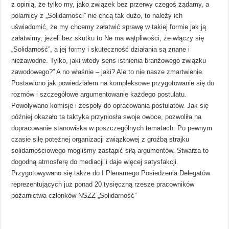
z opinią, że tylko my, jako związek bez przerwy czegoś żądamy, a
polarnicy z „Solidarności” nie chcą tak dużo, to należy ich
uświadomić, że my chcemy załatwić sprawę w takiej formie jak ją
załatwimy, jeżeli bez skutku to Ne ma wątpliwości, że włączy się
„Solidarność”, a jej formy i skuteczność działania są znane i
niezawodne. Tylko, jaki wtedy sens istnienia branżowego związku
zawodowego?” A no właśnie – jaki? Ale to nie nasze zmartwienie.
Postawiono jak powiedziałem na kompleksowe przygotowanie się do
rozmów i szczegółowe argumentowanie każdego postulatu.
Powoływano komisje i zespoły do opracowania postulatów. Jak się
później okazało ta taktyka przyniosła swoje owoce, pozwoliła na
dopracowanie stanowiska w poszczególnych tematach. Po pewnym
czasie siłę potężnej organizacji związkowej z groźbą strajku
solidarnościowego mogliśmy zastąpić siłą argumentów. Stwarza to
dogodną atmosferę do mediacji i daje więcej satysfakcji.
Przygotowywano się także do I Plenarnego Posiedzenia Delegatów
reprezentujących już ponad 20 tysięczną rzesze pracowników
pożarnictwa członków NSZZ „Solidarność”