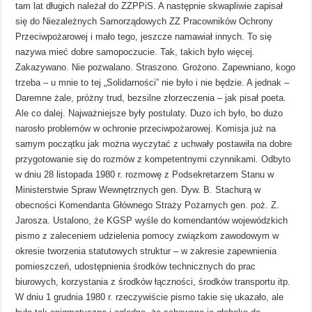
tam lat długich należał do ZZPPiS. A następnie skwapliwie zapisał
się do Niezależnych Samorządowych ZZ Pracowników Ochrony
Przeciwpożarowej i mało tego, jeszcze namawiał innych. To się
nazywa mieć dobre samopoczucie. Tak, takich było więcej.
Zakazywano. Nie pozwalano. Straszono. Grożono. Zapewniano, kogo
trzeba – u mnie to tej „Solidarności” nie było i nie będzie. A jednak –
Daremne żale, próżny trud, bezsilne złorzeczenia – jak pisał poeta.
Ale co dalej. Najważniejsze były postulaty. Duzo ich było, bo dużo
narosło problemów w ochronie przeciwpożarowej. Komisja już na
samym początku jak można wyczytać z uchwały postawiła na dobre
przygotowanie się do rozmów z kompetentnymi czynnikami. Odbyto
w dniu 28 listopada 1980 r. rozmowę z Podsekretarzem Stanu w
Ministerstwie Spraw Wewnętrznych gen. Dyw. B. Stachurą w
obecności Komendanta Głównego Straży Pożarnych gen. poż. Z.
Jarosza. Ustalono, że KGSP wyśle do komendantów wojewódzkich
pismo z zaleceniem udzielenia pomocy związkom zawodowym w
okresie tworzenia statutowych struktur – w zakresie zapewnienia
pomieszczeń, udostępnienia środków technicznych do prac
biurowych, korzystania z środków łączności, środków transportu itp.
W dniu 1 grudnia 1980 r. rzeczywiście pismo takie się ukazało, ale