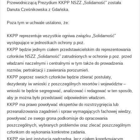
Przewodniczącą Prezydium KKPP NSZZ „Solidarność” została
Danuta Cześnikowska z Gdańska.
Poza tym w uchwale ustalono, że:
KKPP reprezentuje wszystkie ogniwa związku „Solidarność”
występujące w jednostkach ochrony p.poż.
KKPP będzie jednym ciałem przedstawicielskim do reprezentowania
członków NSZZ „Solidarność” zatrudnionych w ochronie p.poż. przed
władzami naczelnymi i centralnymi w tym także do prowadzenia
rozmów, pertraktacji i zawierania porozumień.
KKPP poprzez swoich członków będzie zbierać postulaty,
dezyderaty iw wnioski z poszczególnych resortów i województw –
wnioski te będzie segregować, analizować i redagować w ten sposób,
aby je można było przedstawić odpowiednim władzom.
KKPP ma prawo powoływać ekspertów do rozstrzygnięcia lub
przeanalizowania zagadnień i spraw wymagających fachowej wiedzy,
powoływać ze swego grona podkomisje do opracowania
poszczególnych, wybranych problemów oraz zlecać poszczególnym
członkom do wykonania konkretne zadania.
KKPP nie jest instytucją nadrzędną, lecz ciałem koordynującym