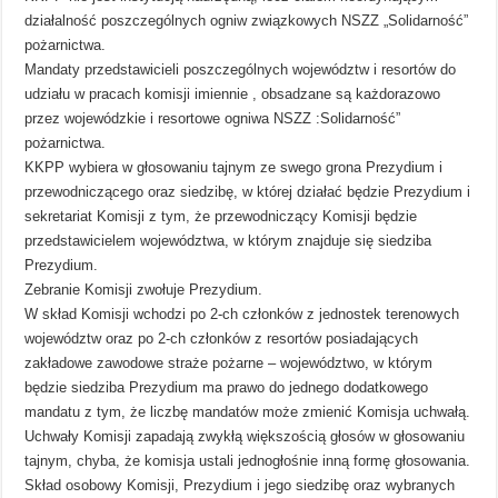
działalność poszczególnych ogniw związkowych NSZZ „Solidarność”
pożarnictwa.
Mandaty przedstawicieli poszczególnych województw i resortów do
udziału w pracach komisji imiennie , obsadzane są każdorazowo
przez wojewódzkie i resortowe ogniwa NSZZ :Solidarność”
pożarnictwa.
KKPP wybiera w głosowaniu tajnym ze swego grona Prezydium i
przewodniczącego oraz siedzibę, w której działać będzie Prezydium i
sekretariat Komisji z tym, że przewodniczący Komisji będzie
przedstawicielem województwa, w którym znajduje się siedziba
Prezydium.
Zebranie Komisji zwołuje Prezydium.
W skład Komisji wchodzi po 2-ch członków z jednostek terenowych
województw oraz po 2-ch członków z resortów posiadających
zakładowe zawodowe straże pożarne – województwo, w którym
będzie siedziba Prezydium ma prawo do jednego dodatkowego
mandatu z tym, że liczbę mandatów może zmienić Komisja uchwałą.
Uchwały Komisji zapadają zwykłą większością głosów w głosowaniu
tajnym, chyba, że komisja ustali jednogłośnie inną formę głosowania.
Skład osobowy Komisji, Prezydium i jego siedzibę oraz wybranych