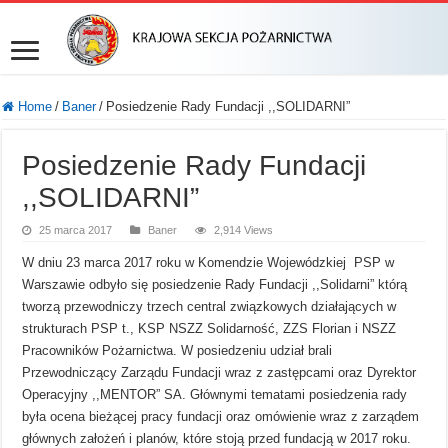
Home
/
Baner
/
Posiedzenie Rady Fundacji ,,SOLIDARNI”
Posiedzenie Rady Fundacji
,,SOLIDARNI”
25 marca 2017
Baner
2,914 Views
W dniu 23 marca 2017 roku w Komendzie Wojewódzkiej PSP w
Warszawie odbyło się posiedzenie Rady Fundacji ,,Solidarni” którą
tworzą przewodniczy trzech central związkowych działających w
strukturach PSP t., KSP NSZZ Solidarność, ZZS Florian i NSZZ
Pracowników Pożarnictwa. W posiedzeniu udział brali
Przewodniczący Zarządu Fundacji wraz z zastępcami oraz Dyrektor
Operacyjny ,,MENTOR” SA. Głównymi tematami posiedzenia rady
była ocena bieżącej pracy fundacji oraz omówienie wraz z zarządem
głównych założeń i planów, które stoją przed fundacją w 2017 roku.