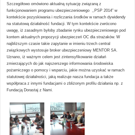
Szczegółowo omówiono aktualną sytuację związaną z
funkcjonowaniem programu ubezpieczeniowego ,,PSP 2014” w
kontekście pozyskiwania i rozliczania środków w ramach dywidendy
na statutową działalność fundacji. W tym kontekście zwrócono
uwagę, iż zasadnym byłoby zbadanie rynku ubezpieczeniowego pod
kontem aktualnych propozycji ubezpieczeń OC dla strażaków. W
najbliższym czasie takie zapytanie w imieniu trzech central
związkowych wystosuje broker ubezpieczeniowy MENTOR SA.
Uznano, iż ważnym celem jest zintensyfikowanie działań
zmierzających do jak najszerszego informowania środowiska
pożarniczego o pomocy i wsparciu, jakie można uzyskać w ramach
statutowej działalności, jaką realizuje nasza fundacja a także
współpraca z innymi fundacjami o zbliżonym profilu działania np. z
Fundacją Dorastaj z Nami.