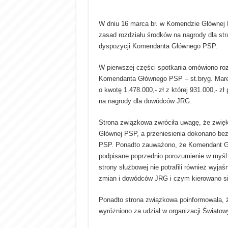
W dniu 16 marca br. w Komendzie Głównej P
zasad rozdziału środków na nagrody dla s
dyspozycji Komendanta Głównego PSP.
W pierwszej części spotkania omówiono roz
Komendanta Głównego PSP – st.bryg. Marek
o kwotę 1.478.000,- zł z której 931.000,- 
na nagrody dla dowódców JRG.
Strona związkowa zwróciła uwagę, że zwi
Głównej PSP, a przeniesienia dokonano be
PSP. Ponadto zauważono, że Komendant Gł
podpisane poprzednio porozumienie w myśl 
strony służbowej nie potrafili również wy
zmian i dowódców JRG i czym kierowano si
Ponadto strona związkowa poinformowała, ż
wyróżniono za udział w organizacji Światow