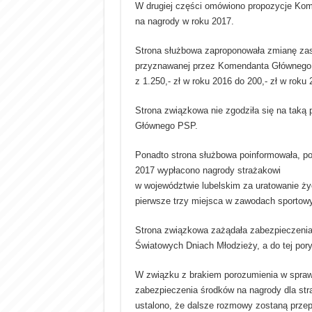
W drugiej części omówiono propozycje Ko
na nagrody w roku 2017.
Strona służbowa zaproponowała zmianę zas
przyznawanej przez Komendanta Głównego P
z 1.250,- zł w roku 2016 do 200,- zł w roku 
Strona związkowa nie zgodziła się na tak
Głównego PSP.
Ponadto strona służbowa poinformowała, po
2017 wypłacono nagrody strażakowi
w województwie lubelskim za uratowanie życ
pierwsze trzy miejsca w zawodach sportow
Strona związkowa zażądała zabezpieczenia k
Światowych Dniach Młodzieży, a do tej pory 
W związku z brakiem porozumienia w sprawi
zabezpieczenia środków na nagrody dla st
ustalono, że dalsze rozmowy zostaną prze