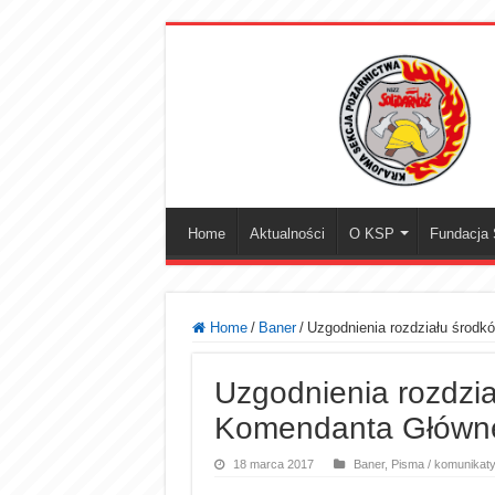
Home
Aktualności
O KSP
Fundacja S
Home
/
Baner
/
Uzgodnienia rozdziału środ
Uzgodnienia rozdzi
Komendanta Główne
18 marca 2017
Baner
,
Pisma / komunikat