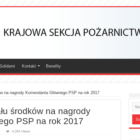
olidarni
Kontakt
Benefity
ków na nagrody Komendanta Głównego PSP na rok 2017
ału środków na nagrody
go PSP na rok 2017
y
4,264 Views