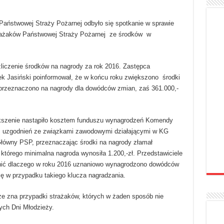
aństwowej Straży Pożarnej odbyło się spotkanie w sprawie
trażaków Państwowej Straży Pożarnej ze środków w
liczenie środków na nagrody za rok 2016. Zastępca
 Jasiński poinformował, że w końcu roku zwiększono środki
zł przeznaczono na nagrody dla dowódców zmian, zaś 361.000,-
ększenie nastąpiło kosztem funduszu wynagrodzeń Komendy
z uzgodnień ze związkami zawodowymi działającymi w KG
ówny PSP, przeznaczając środki na nagrody złamał
którego minimalna nagroda wynosiła 1.200,-zł. Przedstawiciele
jaśnić dlaczego w roku 2016 uznaniowo wynagrodzono dowódców
ę w przypadku takiego klucza nagradzania.
e zna przypadki strażaków, których w żaden sposób nie
ych Dni Młodzieży.