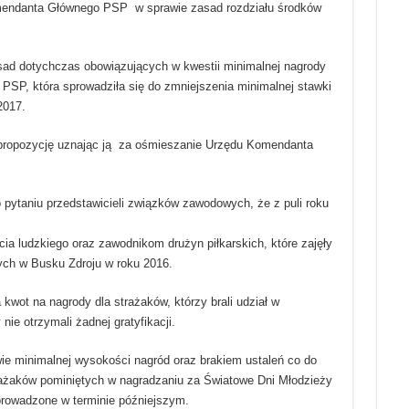
mendanta Głównego PSP w sprawie zasad rozdziału środków
ad dotychczas obowiązujących w kwestii minimalnej nagrody
SP, która sprowadziła się do zmniejszenia minimalnej stawki
2017.
ą propozycję uznając ją za ośmieszanie Urzędu Komendanta
 pytaniu przedstawicieli związków zawodowych, że z puli roku
ia ludzkiego oraz zawodnikom drużyn piłkarskich, które zajęły
ych w Busku Zdroju w roku 2016.
wot na nagrody dla strażaków, którzy brali udział w
nie otrzymali żadnej gratyfikacji.
e minimalnej wysokości nagród oraz brakiem ustaleń co do
rażaków pominiętych w nagradzaniu za Światowe Dni Młodzieży
prowadzone w terminie późniejszym.