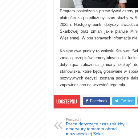
Program posiedzenia przewidywał cztery p
płatności za przedłużony czas służby w S
2023 r. Następny punkt dotyczył świadcz
Skarbowej oraz zmian jakie planuje Min
Więziennej. W obu sprawach informacje nie
Kolejne dwa punkty to wnioski Krajowej Se
zmianą przepisów emerytalnych dla funkcj
dotycząca zaliczenia „zmiany służby” 
stanowiska, które będą głosowane w sposó
pozytywnych decyzji zostaną podjęte dal
zapowiedziano na wrzesień tego roku.
Facebook
Twitter
Udostępnij
Poprzedni
Prace dotyczące czasu służby i
emerytury tematem obrad
mazowieckiej Sekcji.