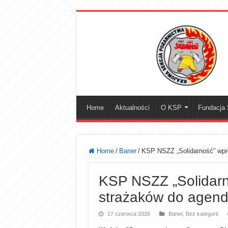
Home
Aktualności
O KSP
Fundacja S
Home
/
Baner
/
KSP NSZZ „Solidarność” wpr
KSP NSZZ „Solidar
strażaków do agend
27 czerwca 2026
Baner
,
Bez kategorii