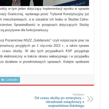
unkty w tym jeden dotyczący implementacji wyroku w sprawie
traży Granicznej, wydanego przez Trybunał Konstytucyjny już
eń mieszkaniowych, a w zasadzie ich braku w Służbie Celno-
isterstwo Sprawiedliwość w przepisach dotyczących Służby
 są pozytywne dla funkcjonariuszy.
kcji Pożarnictwa NSZZ „Solidarność” czyli rozpoczęcie prac na
onariuszy przyjętych po 1 stycznia 2013 r., a także sprawa
do czasu służby. W obu tych przypadkach KSP przygotuje
b elektroniczny w trakcie okresu wakacyjnego i w przypadku
sze działania w przedmiotowych sprawach. Kolejne spotkanie
LinkedIn
Następny
Od czasu służby po emerytury –
obradowali związkowcy z
województwa łódzkiego