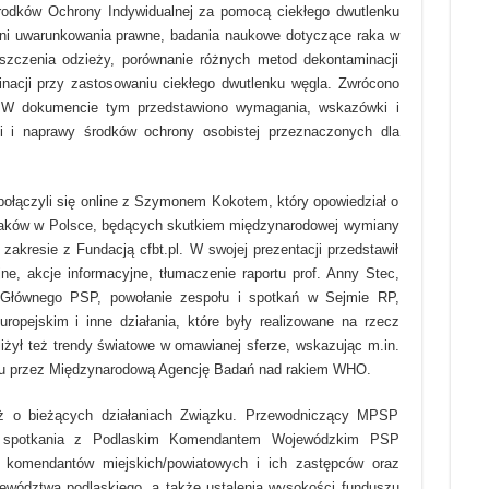
Środków Ochrony Indywidualnej za pomocą ciekłego dwutlenku
oni uwarunkowania prawne, badania naukowe dotyczące raka w
yszczenia odzieży, porównanie różnych metod dekontaminacji
nacji przy zastosowaniu ciekłego dwutlenku węgla. Zwrócono
 W dokumencie tym przedstawiono wymagania, wskazówki i
li i naprawy środków ochrony osobistej przeznaczonych dla
ołączyli się online z Szymonem Kokotem, który opowiedział o
ażaków w Polsce, będących skutkiem międzynarodowej wymiany
akresie z Fundacją cfbt.pl. W swojej prezentacji przedstawił
jne, akcje informacyjne, tłumaczenie raportu prof. Anny Stec,
 Głównego PSP, powołanie zespołu i spotkań w Sejmie RP,
ropejskim i inne działania, które były realizowane na rzecz
iżył też trendy światowe w omawianej sferze, wskazując m.in.
ku przez Międzynarodową Agencję Badań nad rakiem WHO.
eż o bieżących działaniach Związku. Przewodniczący MPSP
ze spotkania z Podlaskim Komendantem Wojewódzkim PSP
 komendantów miejskich/powiatowych i ich zastępców oraz
jewództwa podlaskiego, a także ustalenia wysokości funduszu