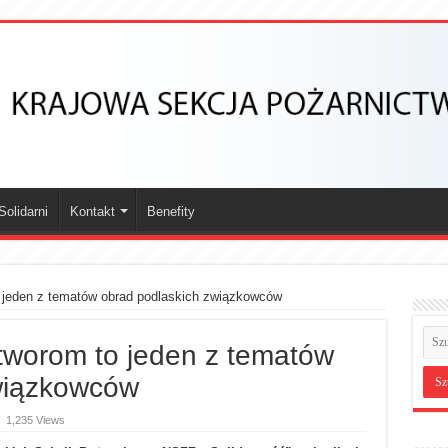
olidarni
Kontakt
Benefity
 jeden z tematów obrad podlaskich związkowców
worom to jeden z tematów
wiązkowców
1,235 Views