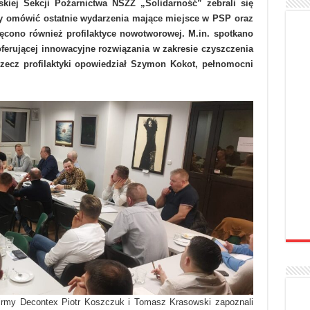
kiej Sekcji Pożarnictwa NSZZ „Solidarność” zebrali się
y omówić ostatnie wydarzenia mające miejsce w PSP oraz
ęcono również profilaktyce nowotworowej. M.in. spotkano
oferującej innowacyjne rozwiązania w zakresie czyszczenia
rzecz profilaktyki opowiedział Szymon Kokot, pełnomocni
firmy Decontex Piotr Koszczuk i Tomasz Krasowski zapoznali