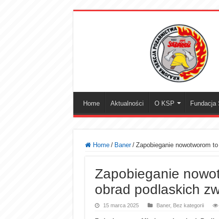
Home
Aktualności
O KSP
Fundacja S
Home
/
Baner
/
Zapobieganie nowotworom to
Zapobieganie nowot
obrad podlaskich z
15 marca 2025
Baner
,
Bez kategorii