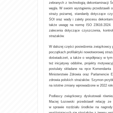
zebranych z technologią dekontaminacji 
węgla. W swoim wystąpieniu przedstawili 
straży pożarnej, standardy dotyczące cz
ŚOI oraz wady i zalety procesu dekontami
także uwagę na normę ISO 23616:2024.
zalecenia dotyczące czyszczenia, kontro
strażaków.
W dalszej części posiedzenia związkowcy p
początkach profilaktyki nowotworowej str
doświadczeń, a także o współpracy w tym z
też inicjatywy oddolne, projekty motywacy
postulaty składane na ręce Komendanta
Ministerstwie Zdrowia oraz Parlamencie Eu
zdrowia polskich strażaków. Szymon przybl
na istotne zmiany wprowadzone w 2022 ro
Podlascy związkowcy dyskutowali równi
Maciej Łozowski przedstawił relację 
w sprawie rozdziału środków na nagrody
wyróżniających się strażaków z terenu wo