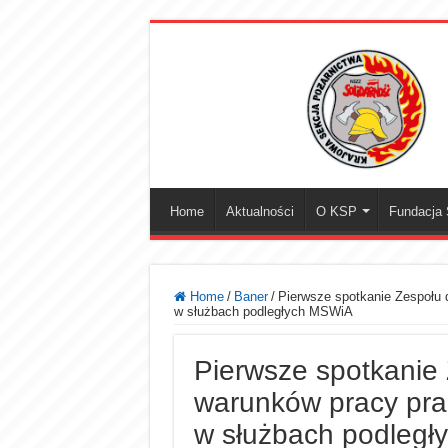
Home
Aktualności
O KSP
Fundacja S
Home
/
Baner
/
Pierwsze spotkanie Zespołu
w służbach podległych MSWiA
Pierwsze spotkanie
warunków pracy pra
w służbach podleg