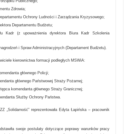
Porządku Publicznego;
amentu Zdrowia;
 Departamentu Ochrony Ludności i Zarządzania Kryzysowego;
rektora Departamentu Budżetu;
łu Kadr (z upoważnienia dyrektora Biura Kadr Szkolenia
agrodzeń i Spraw Administracyjnych (Departament Budżetu).
wiciele kierownictwa formacji podległych MSWiA:
omendanta głównego Policji;
mendanta głównego Państwowej Straży Pożarnej;
stępca komendanta głównego Straży Granicznej;
omendanta Służby Ochrony Państwa.
ZZ „Solidarność” reprezentowała Edyta Łapińska – pracownik
dstawiła swoje postulaty dotyczące poprawy warunków pracy