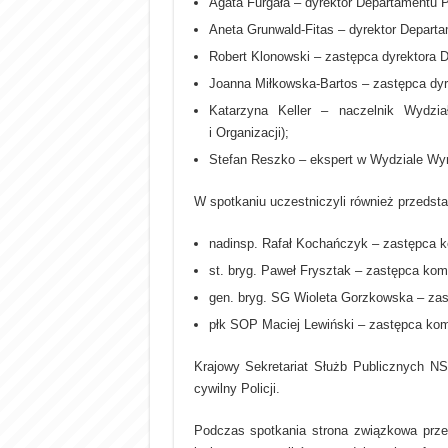
Agata Furgała – dyrektor Departamentu 
Aneta Grunwald-Fitas – dyrektor Depart
Robert Klonowski – zastępca dyrektora
Joanna Miłkowska-Bartos – zastępca dy
Katarzyna Keller – naczelnik Wydzia
i
Organizacji);
Stefan Reszko – ekspert w Wydziale Wyn
W spotkaniu uczestniczyli również przedsta
nadinsp. Rafał Kochańczyk – zastępca k
st. bryg. Paweł Frysztak – zastępca ko
gen. bryg. SG Wioleta Gorzkowska – za
płk SOP Maciej Lewiński – zastępca k
Krajowy Sekretariat Służb Publicznych NS
cywilny Policji.
Podczas spotkania strona związkowa prze