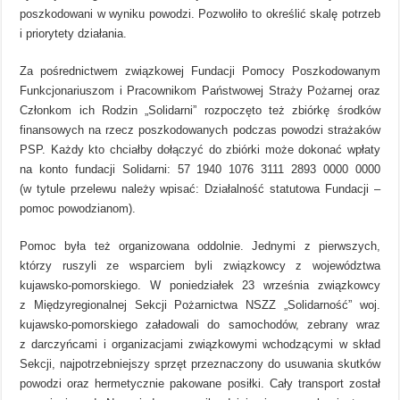
poszkodowani w wyniku powodzi. Pozwoliło to określić skalę potrzeb
i priorytety działania.
Za pośrednictwem związkowej Fundacji Pomocy Poszkodowanym
Funkcjonariuszom i Pracownikom Państwowej Straży Pożarnej oraz
Członkom ich Rodzin „Solidarni” rozpoczęto też zbiórkę środków
finansowych na rzecz poszkodowanych podczas powodzi strażaków
PSP. Każdy kto chciałby dołączyć do zbiórki może dokonać wpłaty
na konto fundacji Solidarni: 57 1940 1076 3111 2893 0000 0000
(w tytule przelewu należy wpisać: Działalność statutowa Fundacji –
pomoc powodzianom).
Pomoc była też organizowana oddolnie. Jednymi z pierwszych,
którzy ruszyli ze wsparciem byli związkowcy z województwa
kujawsko-pomorskiego. W poniedziałek 23 września związkowcy
z Międzyregionalnej Sekcji Pożarnictwa NSZZ „Solidarność” woj.
kujawsko-pomorskiego załadowali do samochodów, zebrany wraz
z darczyńcami i organizacjami związkowymi wchodzącymi w skład
Sekcji, najpotrzebniejszy sprzęt przeznaczony do usuwania skutków
powodzi oraz hermetycznie pakowane posiłki. Cały transport został