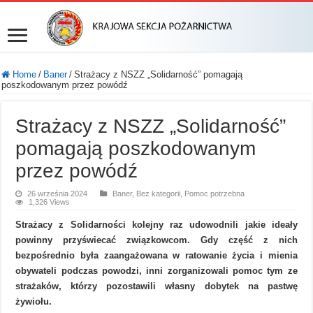
Home
/
Baner
/
Strażacy z NSZZ „Solidarność” pomagają
poszkodowanym przez powódź
Strażacy z NSZZ „Solidarność”
pomagają poszkodowanym
przez powódź
26 września 2024
Baner
,
Bez kategorii
,
Pomoc potrzebna
1,326 Views
Strażacy z Solidarności kolejny raz udowodnili jakie ideały
powinny przyświecać związkowcom. Gdy część z nich
bezpośrednio była zaangażowana w ratowanie życia i mienia
obywateli podczas powodzi, inni zorganizowali pomoc tym ze
strażaków, którzy pozostawili własny dobytek na pastwę
żywiołu.