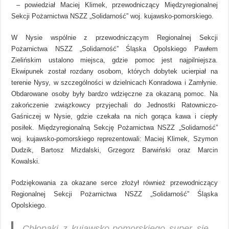
–
powiedział Maciej Klimek, przewodniczący Międzyregionalnej
Sekcji Pożarnictwa NSZZ „Solidarność” woj. kujawsko-pomorskiego.
W Nysie wspólnie z przewodniczącym Regionalnej Sekcji
Pożarnictwa NSZZ „Solidarność” Śląska Opolskiego Pawłem
Zielińskim ustalono miejsca, gdzie pomoc jest najpilniejsza.
Ekwipunek został rozdany osobom, których dobytek ucierpiał na
terenie Nysy, w szczególności w dzielnicach Konradowa i Zamłynie.
Obdarowane osoby były bardzo wdzięczne za okazaną pomoc. Na
zakończenie związkowcy przyjechali do Jednostki Ratowniczo-
Gaśniczej w Nysie, gdzie czekała na nich gorąca kawa i ciepły
posiłek. Międzyregionalną Sekcję Pożarnictwa NSZZ „Solidarność”
woj. kujawsko-pomorskiego reprezentowali: Maciej Klimek, Szymon
Dudzik, Bartosz Mizdalski, Grzegorz Barwiński oraz Marcin
Kowalski.
Podziękowania za okazane serce złożył również przewodniczący
Regionalnej Sekcji Pożarnictwa NSZZ „Solidarność” Śląska
Opolskiego.
Chłopaki z kujawsko-pomorskiego super się