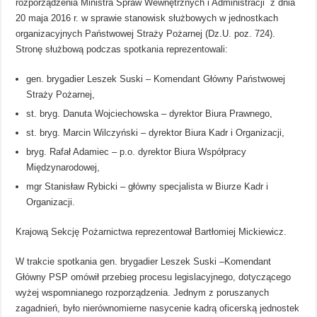
rozporządzenia Ministra Spraw Wewnętrznych i Administracji z dnia
20 maja 2016 r. w sprawie stanowisk służbowych w jednostkach
organizacyjnych Państwowej Straży Pożarnej (Dz.U. poz. 724).
Stronę służbową podczas spotkania reprezentowali:
gen. brygadier Leszek Suski – Komendant Główny Państwowej
Straży Pożarnej,
st. bryg. Danuta Wojciechowska – dyrektor Biura Prawnego,
st. bryg. Marcin Wilczyński – dyrektor Biura Kadr i Organizacji,
bryg. Rafał Adamiec – p.o. dyrektor Biura Współpracy
Międzynarodowej,
mgr Stanisław Rybicki – główny specjalista w Biurze Kadr i
Organizacji.
Krajową Sekcję Pożarnictwa reprezentował Bartłomiej Mickiewicz.
W trakcie spotkania gen. brygadier Leszek Suski –Komendant
Główny PSP omówił przebieg procesu legislacyjnego, dotyczącego
wyżej wspomnianego rozporządzenia. Jednym z poruszanych
zagadnień, było nierównomierne nasycenie kadrą oficerską jednostek